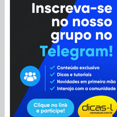
Cursos
Enviar Dica
F.A.Q
Cadastro
Contato
RSS