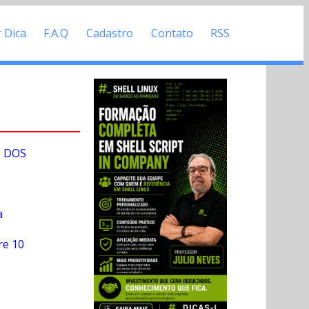
r Dica
F.A.Q
Cadastro
Contato
RSS
- DOS
a
re 10