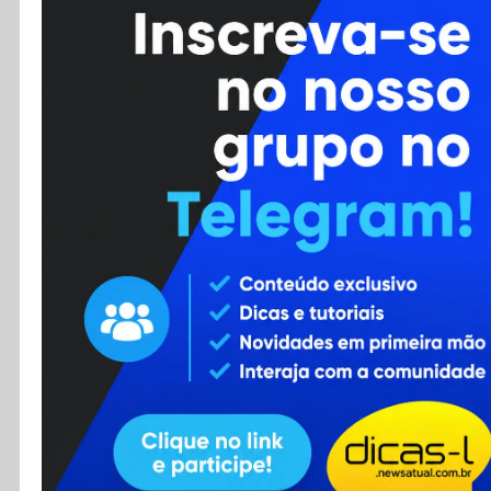
Cursos
Enviar Dica
F.A.Q
Cadastro
Contato
RSS