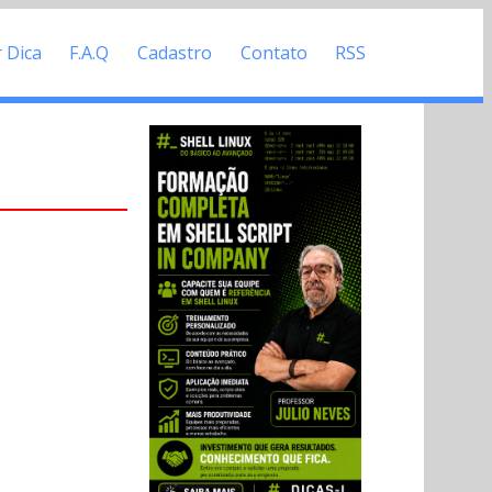
r Dica
F.A.Q
Cadastro
Contato
RSS