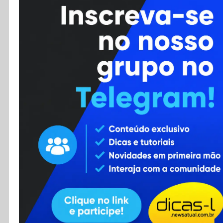
Cursos
Enviar Dica
F.A.Q
Cadastro
Contato
RSS