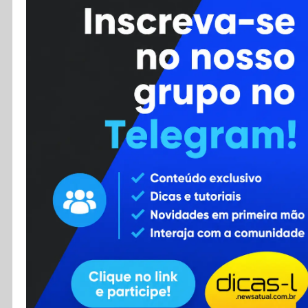
Cursos
Enviar Dica
F.A.Q
Cadastro
Contato
RSS