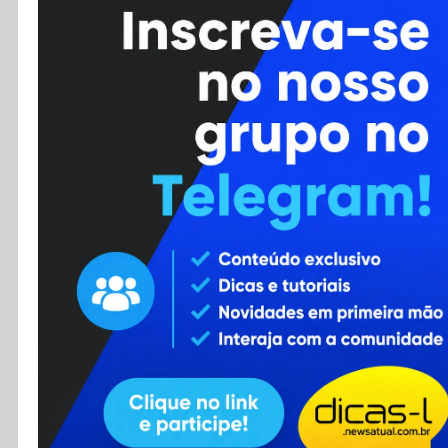
Cursos
Enviar Dica
F.A.Q
Cadastro
Contato
RSS