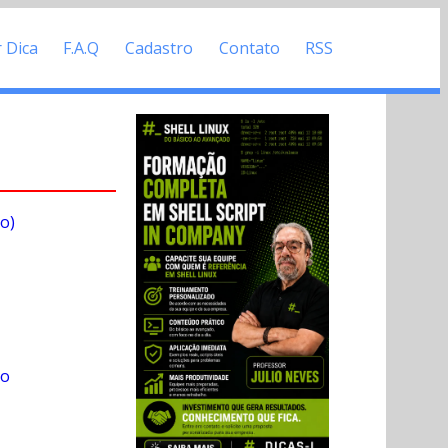
r Dica
F.A.Q
Cadastro
Contato
RSS
o)
to