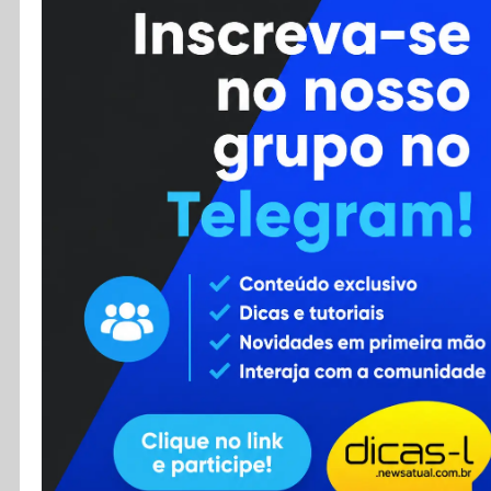
Cursos
Enviar Dica
F.A.Q
Cadastro
Contato
RSS