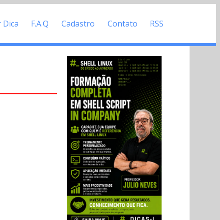
r Dica
F.A.Q
Cadastro
Contato
RSS