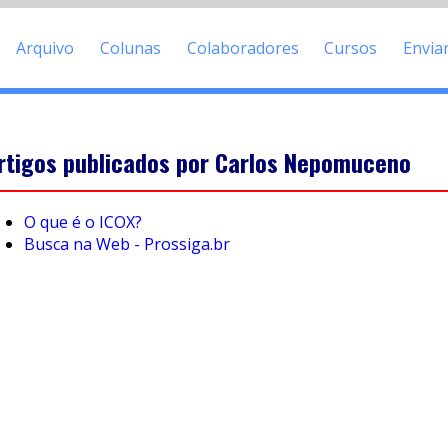
Arquivo
Colunas
Colaboradores
Cursos
Envia
rtigos publicados por Carlos Nepomuceno
O que é o ICOX?
Busca na Web - Prossiga.br