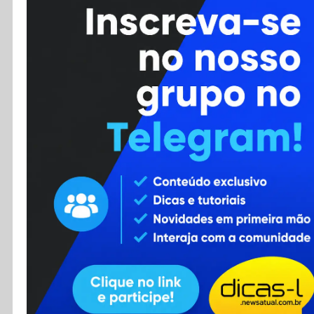
Cursos
Enviar Dica
F.A.Q
Cadastro
Contato
RSS