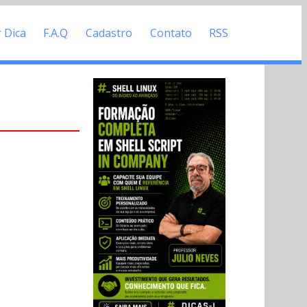
r Dica
F.A.Q
Cadastro
Contato
RSS