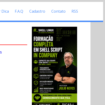
r Dica
F.A.Q
Cadastro
Contato
RSS
s