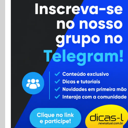
Cursos
Enviar Dica
F.A.Q
Cadastro
Contato
RSS