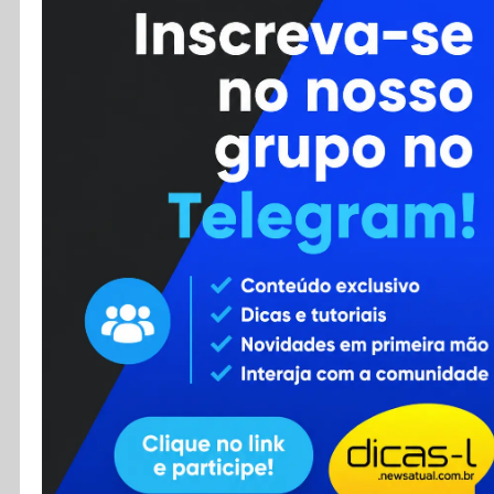
Cursos
Enviar Dica
F.A.Q
Cadastro
Contato
RSS