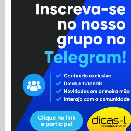
Cursos
Enviar Dica
F.A.Q
Cadastro
Contato
RSS