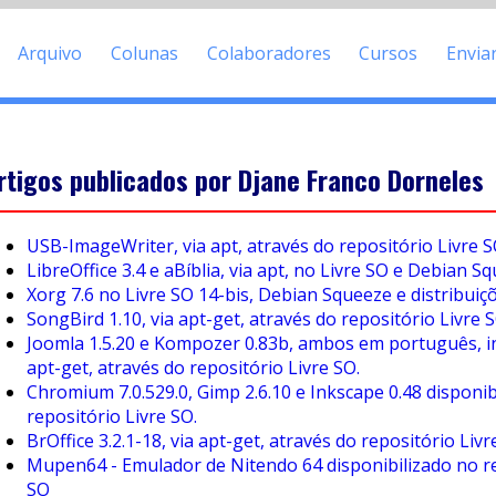
Arquivo
Colunas
Colaboradores
Cursos
Envia
rtigos publicados por Djane Franco Dorneles
USB-ImageWriter, via apt, através do repositório Livre 
LibreOffice 3.4 e aBíblia, via apt, no Livre SO e Debian S
Xorg 7.6 no Livre SO 14-bis, Debian Squeeze e distribuiçõ
SongBird 1.10, via apt-get, através do repositório Livre 
Joomla 1.5.20 e Kompozer 0.83b, ambos em português, in
apt-get, através do repositório Livre SO.
Chromium 7.0.529.0, Gimp 2.6.10 e Inkscape 0.48 disponib
repositório Livre SO.
BrOffice 3.2.1-18, via apt-get, através do repositório Liv
Mupen64 - Emulador de Nitendo 64 disponibilizado no re
SO