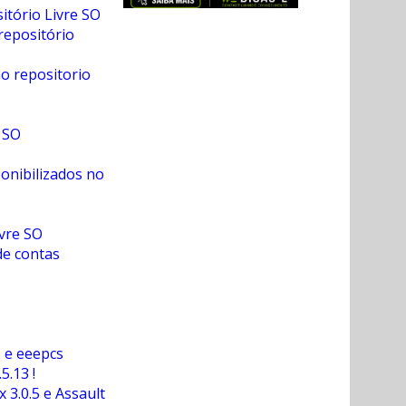
itório Livre SO
 repositório
no repositorio
e SO
ponibilizados no
ivre SO
de contas
s e eeepcs
5.13 !
x 3.0.5 e Assault