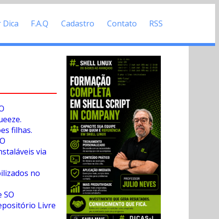
r Dica
F.A.Q
Cadastro
Contato
RSS
SO
queeze.
es filhas.
SO
staláveis via
ilizados no
re SO
positório Livre