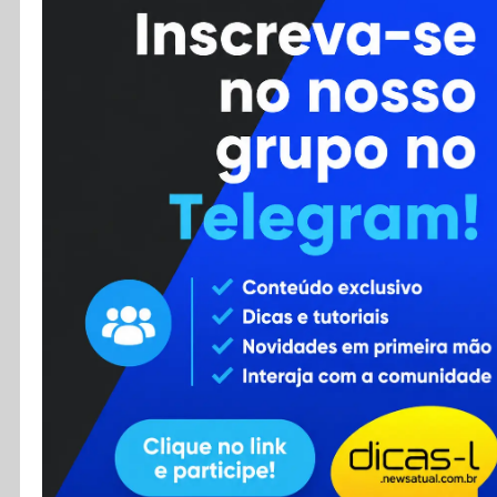
Cursos
Enviar Dica
F.A.Q
Cadastro
Contato
RSS