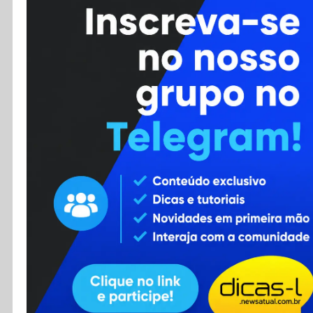
Cursos
Enviar Dica
F.A.Q
Cadastro
Contato
RSS