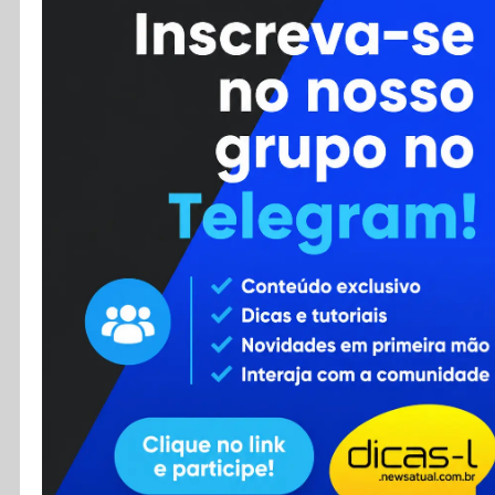
Cursos
Enviar Dica
F.A.Q
Cadastro
Contato
RSS