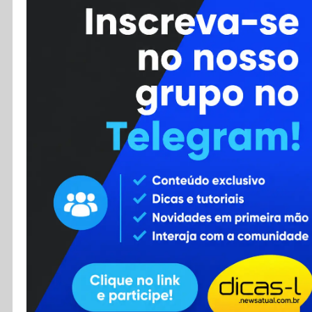
Cursos
Enviar Dica
F.A.Q
Cadastro
Contato
RSS