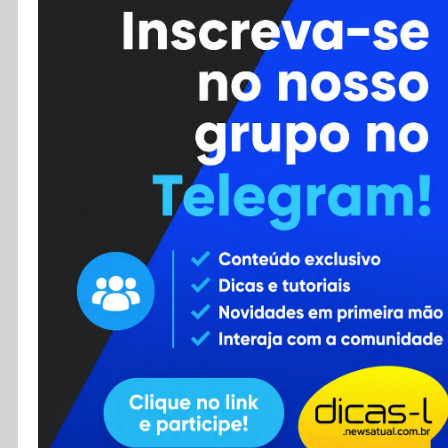
Cursos
Enviar Dica
F.A.Q
Cadastro
Contato
RSS