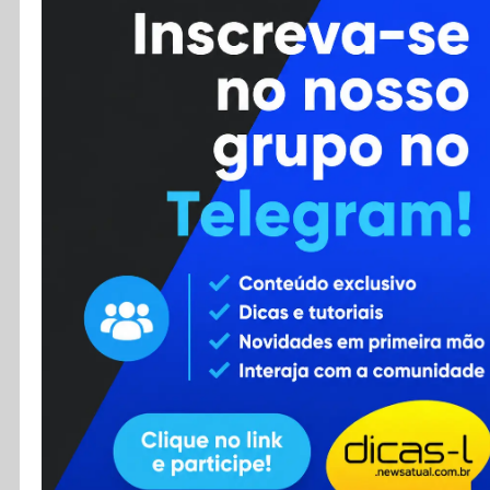
Cursos
Enviar Dica
F.A.Q
Cadastro
Contato
RSS