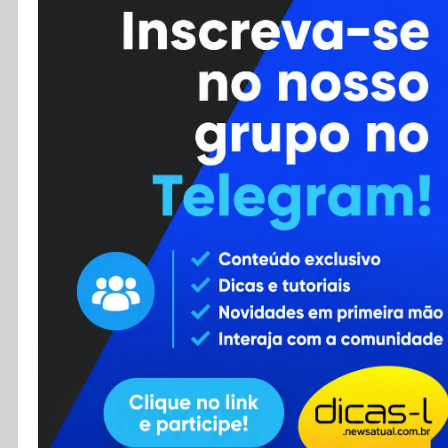
Cursos
Enviar Dica
F.A.Q
Cadastro
Contato
RSS