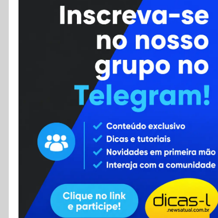
Cursos
Enviar Dica
F.A.Q
Cadastro
Contato
RSS