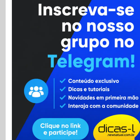
Cursos
Enviar Dica
F.A.Q
Cadastro
Contato
RSS