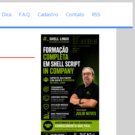
r Dica
F.A.Q
Cadastro
Contato
RSS