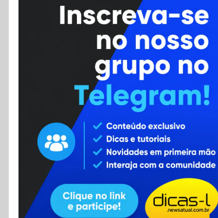
Cursos
Enviar Dica
F.A.Q
Cadastro
Contato
RSS