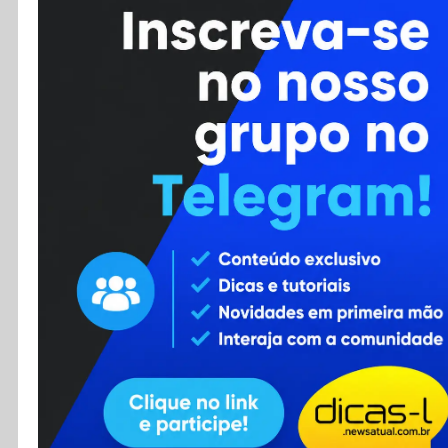
Cursos
Enviar Dica
F.A.Q
Cadastro
Contato
RSS