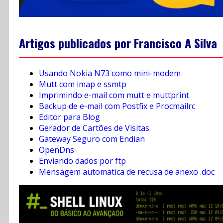
Artigos publicados por Francisco A Silva
Usando Nokia N73 como mini-modem
Mutt com imap e ssmtp
Imprimindo e-mail com mutt e muttprint
Backup de e-mail com Postfix e Procmailrc
Editor para Blog
Gerador de Cartões de Visitas
Gateway Seguro com Endian
OpenDns
Enviando dados por ftp
Mensagem automatica de recusa de anexo .doc