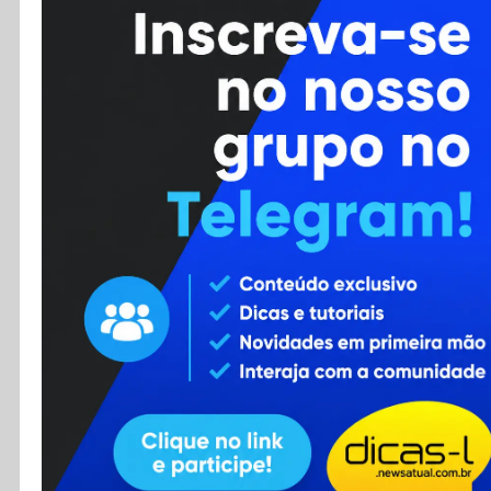
Cursos
Enviar Dica
F.A.Q
Cadastro
Contato
RSS