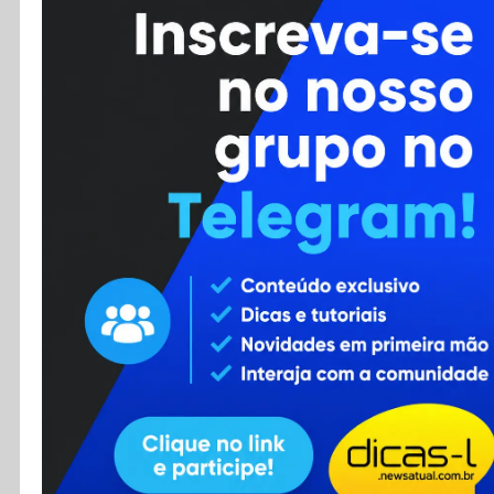
Cursos
Enviar Dica
F.A.Q
Cadastro
Contato
RSS