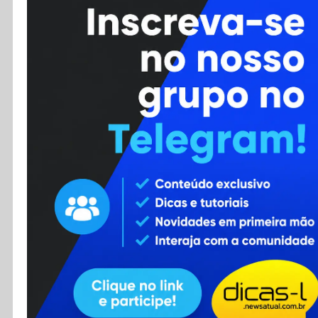
Cursos
Enviar Dica
F.A.Q
Cadastro
Contato
RSS