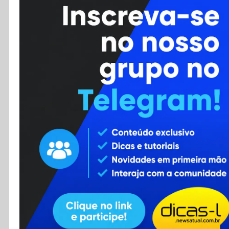
Cursos
Enviar Dica
F.A.Q
Cadastro
Contato
RSS