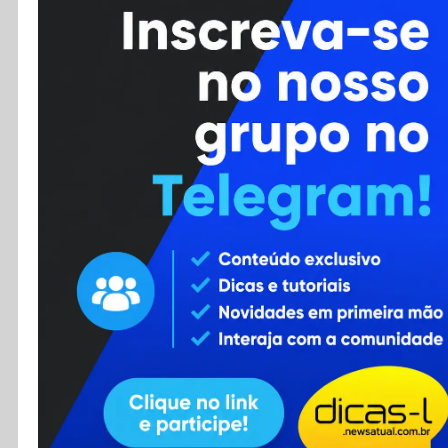
Cursos
Enviar Dica
F.A.Q
Cadastro
Contato
RSS