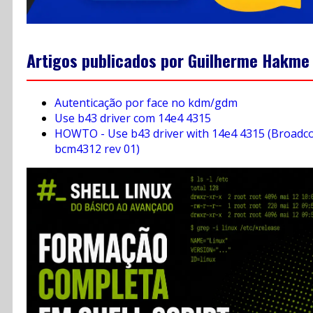
Artigos publicados por Guilherme Hakme
Autenticação por face no kdm/gdm
Use b43 driver com 14e4 4315
HOWTO - Use b43 driver with 14e4 4315 (Broad
bcm4312 rev 01)