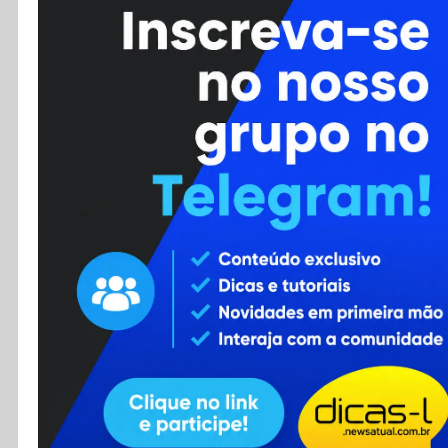
Cursos
Enviar Dica
F.A.Q
Cadastro
Contato
RSS