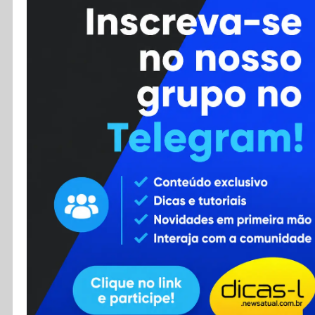
Cursos
Enviar Dica
F.A.Q
Cadastro
Contato
RSS