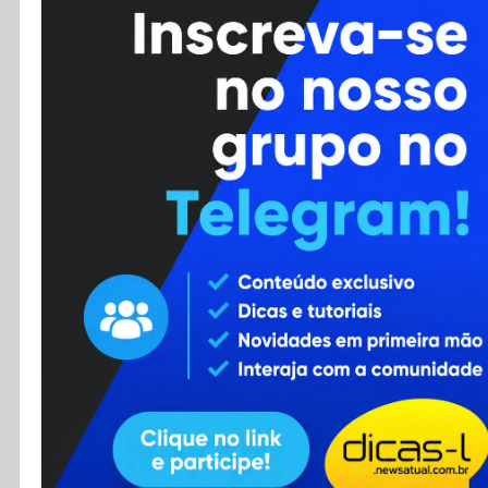
Cursos
Enviar Dica
F.A.Q
Cadastro
Contato
RSS