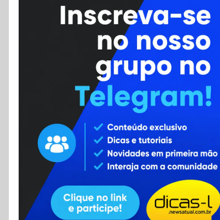
Cursos
Enviar Dica
F.A.Q
Cadastro
Contato
RSS