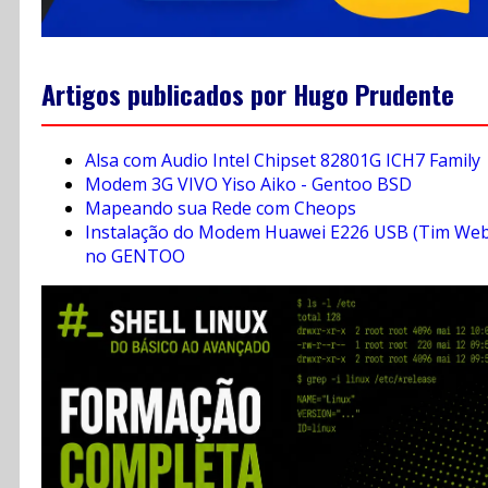
Artigos publicados por Hugo Prudente
Alsa com Audio Intel Chipset 82801G ICH7 Family
Modem 3G VIVO Yiso Aiko - Gentoo BSD
Mapeando sua Rede com Cheops
Instalação do Modem Huawei E226 USB (Tim Web
no GENTOO