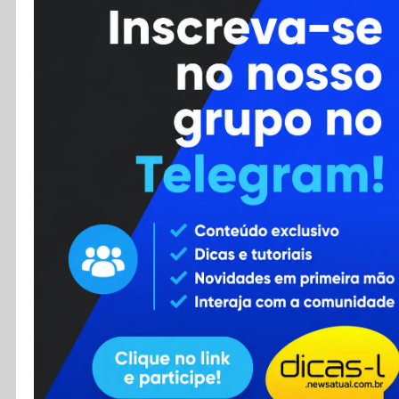
Cursos
Enviar Dica
F.A.Q
Cadastro
Contato
RSS