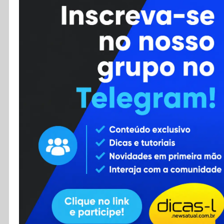
Cursos
Enviar Dica
F.A.Q
Cadastro
Contato
RSS