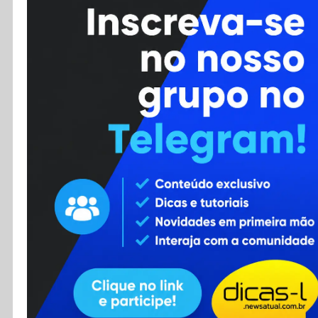
Cursos
Enviar Dica
F.A.Q
Cadastro
Contato
RSS