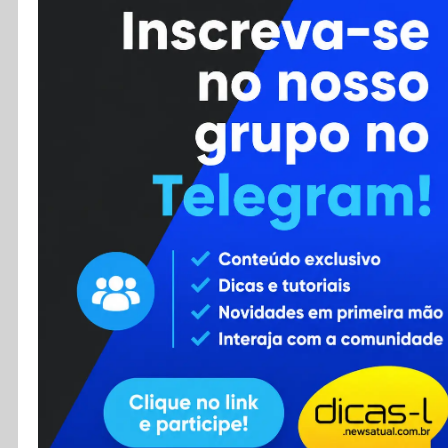
Cursos
Enviar Dica
F.A.Q
Cadastro
Contato
RSS