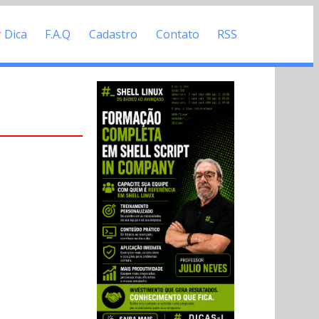
r Dica
F.A.Q
Cadastro
Contato
RSS