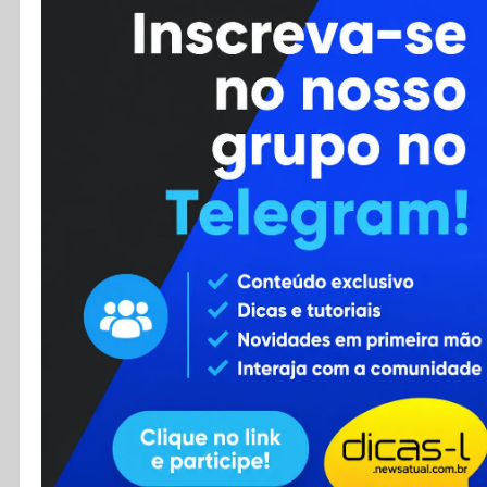
Cursos
Enviar Dica
F.A.Q
Cadastro
Contato
RSS