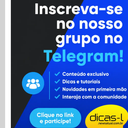
Cursos
Enviar Dica
F.A.Q
Cadastro
Contato
RSS