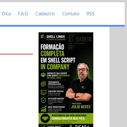
r Dica
F.A.Q
Cadastro
Contato
RSS