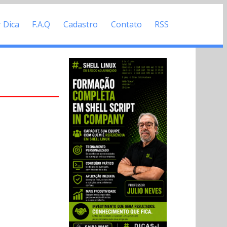
r Dica
F.A.Q
Cadastro
Contato
RSS