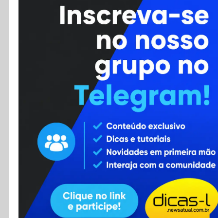
Cursos
Enviar Dica
F.A.Q
Cadastro
Contato
RSS