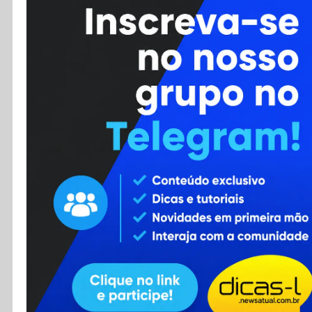
Cursos
Enviar Dica
F.A.Q
Cadastro
Contato
RSS