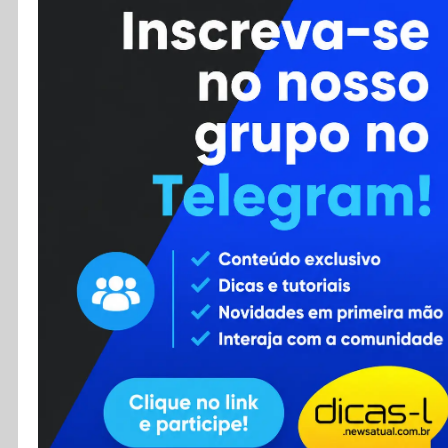
Cursos
Enviar Dica
F.A.Q
Cadastro
Contato
RSS